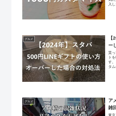
入し
【2
グルメ
ー
貰っ
トを
す。
タム
ア
グルメ
雑
東京