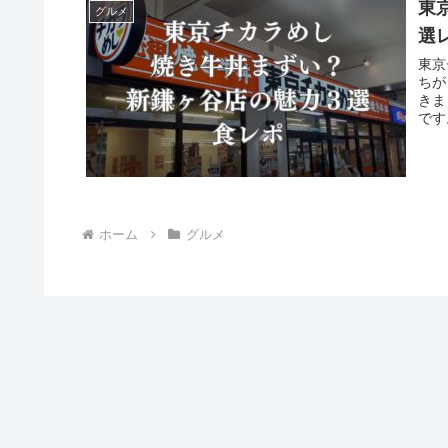
東
グルメ
選
東京
ちが
きま
です
ホーム
グルメ