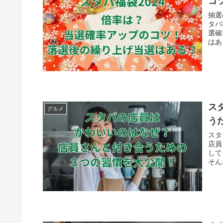
コ
抽選
タバ
選確
はあ
ス
グルメ
う
スタ
店員
して
そん