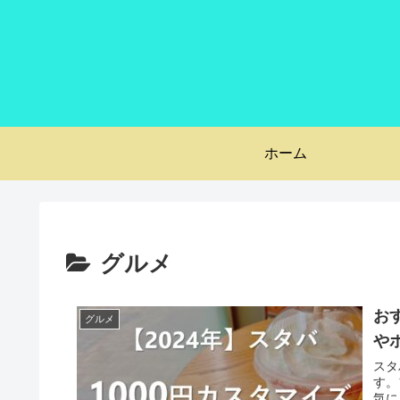
ホーム
グルメ
お
グルメ
や
スタ
す。
気に