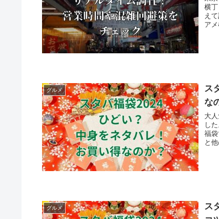
横丁
えて
アメ
ス
グルメ
な
大人
した
福袋
と他
ス
グルメ