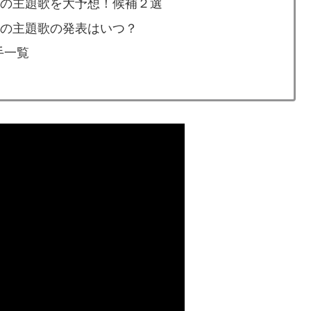
」の主題歌を大予想！候補２選
」の主題歌の発表はいつ？
手一覧