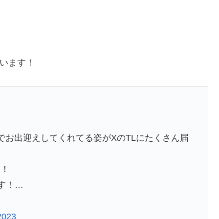
。
ています！
力でお出迎えしてくれてる姿がXのTLにたくさん届
す！
す！…
2023