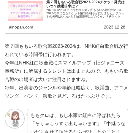
第７回ももいろ歌合戦2023-2024チケット発売は
いつ？抽選倍率は？
2023年12月31日に行われる第７回ももいろ歌合戦2023-
2024の気になるチケット情報を明らかにしました。チケッ
トの発売はいつから？抽選倍率はどのくらい？チケットの
当日発売はあるの？座席の種類は？ももいろ歌合戦が大人
気な４つの特徴とは？
ainopan.com
2023.12.28
第７回ももいろ歌合戦2023-2024は、NHK紅白歌合戦が行
われている時間帯に行われます。
今年はNHK紅白歌合戦にスマイルアップ（旧ジャニーズ
事務所）に所属するタレントは出ませんので、ももいろ歌
合戦の出場者は大いに注目されますね。
毎年、出演者のジャンルや年齢は幅広く、歌謡曲、アニメ
ソング、バンド、演歌と見どころはたっぷりです。
ももクロは、もし本家の紅白に呼ばれたら
「そりゃもうすぐ出ちゃいます」「中継つな
いだりさせて頂けるならぜひ」とのこと！