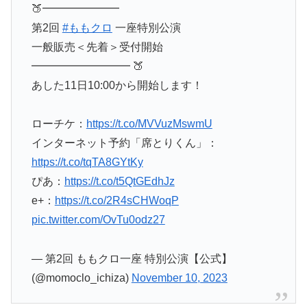
🍑━━━━━━━
第2回
#ももクロ
一座特別公演
一般販売＜先着＞受付開始
━━━━━━━━━ 🍑
あした11日10:00から開始します！
ローチケ：
https://t.co/MVVuzMswmU
インターネット予約「席とりくん」：
https://t.co/tqTA8GYtKy
ぴあ：
https://t.co/t5QtGEdhJz
e+：
https://t.co/2R4sCHWoqP
pic.twitter.com/OvTu0odz27
— 第2回 ももクロ一座 特別公演【公式】
(@momoclo_ichiza)
November 10, 2023