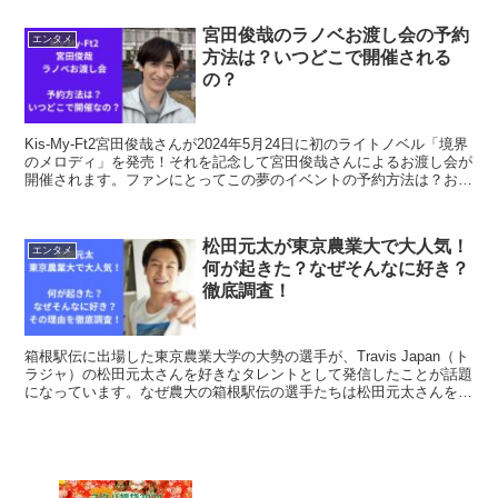
宮田俊哉のラノベお渡し会の予約
エンタメ
方法は？いつどこで開催される
の？
Kis-My-Ft2宮田俊哉さんが2024年5月24日に初のライトノベル「境界
のメロディ」を発売！それを記念して宮田俊哉さんによるお渡し会が
開催されます。ファンにとってこの夢のイベントの予約方法は？お渡
し会はいつどこで開催される？紹介します。
松田元太が東京農業大で大人気！
エンタメ
何が起きた？なぜそんなに好き？
徹底調査！
箱根駅伝に出場した東京農業大学の大勢の選手が、Travis Japan（ト
ラジャ）の松田元太さんを好きなタレントとして発信したことが話題
になっています。なぜ農大の箱根駅伝の選手たちは松田元太さんをそ
こまで好きなのか？その理由を徹底調査しました。