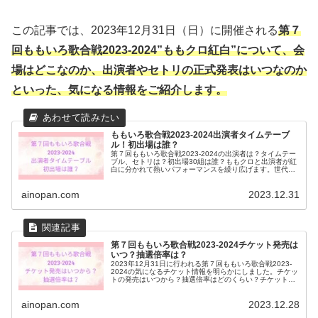
この記事では、2023年12月31日（日）に開催される
第７
回ももいろ歌合戦2023-2024”ももクロ紅白”について、会
場はどこなのか、出演者やセトリの正式発表はいつなのか
といった、気になる情報をご紹介します。
ももいろ歌合戦2023-2024出演者タイムテーブ
ル！初出場は誰？
第７回ももいろ歌合戦2023-2024の出演者は？タイムテー
ブル、セトリは？初出場30組は誰？ももクロと出演者が紅
白に分かれて熱いパフォーマンスを繰り広げます。世代も
ジャンルも超えた豪華な出演者勢揃いのタイムテーブルと
初出場を紹介します。
ainopan.com
2023.12.31
第７回ももいろ歌合戦2023-2024チケット発売は
いつ？抽選倍率は？
2023年12月31日に行われる第７回ももいろ歌合戦2023-
2024の気になるチケット情報を明らかにしました。チケッ
トの発売はいつから？抽選倍率はどのくらい？チケットの
当日発売はあるの？座席の種類は？ももいろ歌合戦が大人
気な４つの特徴とは？
ainopan.com
2023.12.28