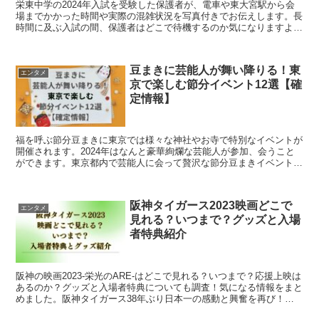
栄東中学の2024年入試を受験した保護者が、電車や東大宮駅から会
場までかかった時間や実際の混雑状況を写真付きでお伝えします。長
時間に及ぶ入試の間、保護者はどこで待機するのか気になりますよ
ね？寒さをしのげるおすすめ待機場所７選をご紹介します。
豆まきに芸能人が舞い降りる！東
エンタメ
京で楽しむ節分イベント12選【確
定情報】
福を呼ぶ節分豆まきに東京では様々な神社やお寺で特別なイベントが
開催されます。2024年はなんと豪華絢爛な芸能人が参加、会うこと
ができます。東京都内で芸能人に会って贅沢な節分豆まきイベントを
楽しめるおすすめスポットを12か所厳選しました。
阪神タイガース2023映画どこで
エンタメ
見れる？いつまで？グッズと入場
者特典紹介
阪神の映画2023-栄光のARE-はどこで見れる？いつまで？応援上映は
あるのか？グッズと入場者特典についても調査！気になる情報をまと
めました。阪神タイガース38年ぶり日本一の感動と興奮を再び！
2024年1月31日公開終了、お急ぎください！