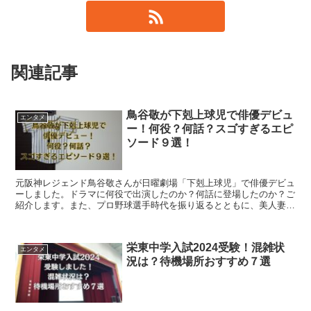
関連記事
鳥谷敬が下剋上球児で俳優デビュ
エンタメ
ー！何役？何話？スゴすぎるエピ
ソード９選！
元阪神レジェンド鳥谷敬さんが日曜劇場「下剋上球児」で俳優デビュ
ーしました。ドラマに何役で出演したのか？何話に登場したのか？ご
紹介します。また、プロ野球選手時代を振り返るとともに、美人妻と
家族の姿、知られざる面白いエピソードをまとめました。
栄東中学入試2024受験！混雑状
エンタメ
況は？待機場所おすすめ７選